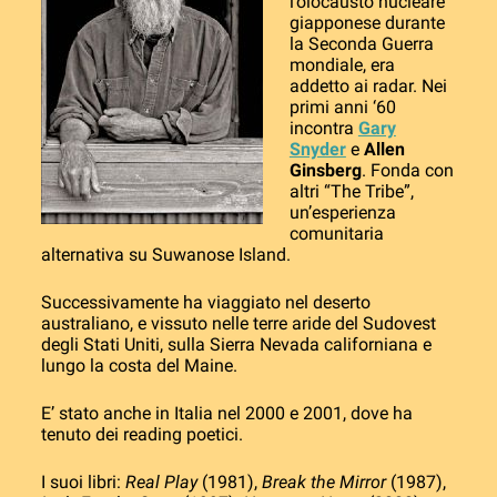
l’olocausto nucleare
giapponese durante
la Seconda Guerra
mondiale, era
addetto ai radar. Nei
primi anni ‘60
incontra
Gary
Snyder
e
Allen
Ginsberg
. Fonda con
altri “The Tribe”,
un’esperienza
comunitaria
alternativa su Suwanose Island.
Successivamente ha viaggiato nel deserto
australiano, e vissuto nelle terre aride del Sudovest
degli Stati Uniti, sulla Sierra Nevada californiana e
lungo la costa del Maine.
E’ stato anche in Italia nel 2000 e 2001, dove ha
tenuto dei reading poetici.
I suoi libri:
Real Play
(1981),
Break the Mirror
(1987),