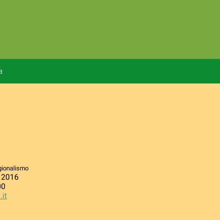
a
egionalismo
, 2016
00
.it