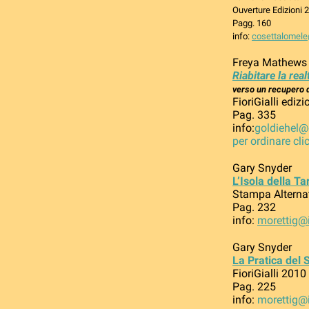
Ouverture Edizioni 
Pagg. 160
info:
cosettalomele
Freya Mathews
Riabitare la real
verso un recupero d
FioriGialli ediz
Pag. 335
info:
goldiehel
per ordinare cli
Gary Snyder
L’Isola della T
Stampa Alterna
Pag. 232
info:
morettig@i
Gary Snyder
La Pratica del 
FioriGialli 2010
Pag. 225
info:
morettig@i