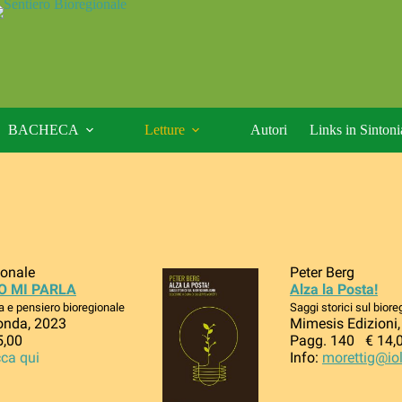
BACHECA
Letture
Autori
Links in Sintoni
ionale
Peter Berg
O MI PARLA
Alza la Posta!
a e pensiero bioregionale
Saggi storici sul bior
onda, 2023
Mimesis Edizioni
5,00
Pagg. 140 € 14,
cca qui
Info:
morettig@iol