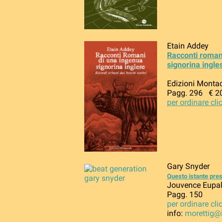
Etain Addey
Racconti roman
signorina ingl
Edizioni Monta
Pagg. 296 € 2
per ordinare cli
Gary Snyder
Questo istante pre
Jouvence Eupal
Pagg. 150
per ordinare cli
info:
morettig@i