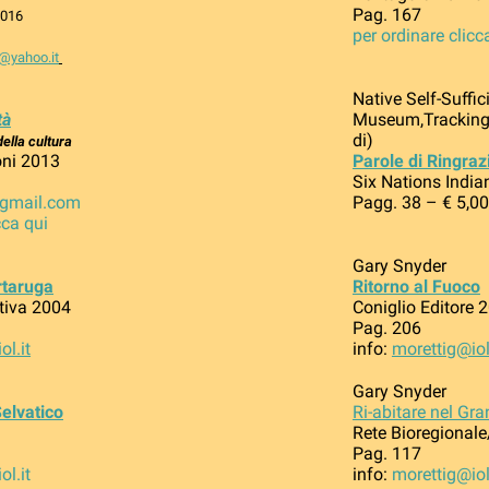
Pag. 167
2016
per ordinare clicc
@yahoo.it
Native Self-Suffic
tà
Museum,Tracking P
di)
ella cultura
ioni 2013
Parole di Ringra
Six Nations Indi
@gmail.com
Pagg. 38 – € 5,00
cca qui
Gary Snyder
artaruga
Ritorno al Fuoco
tiva 2004
Coniglio Editore 
Pag. 206
ol.it
info:
morettig@iol
Gary Snyder
Selvatico
Ri-abitare nel Gr
Rete Bioregional
Pag. 117
ol.it
info:
morettig@iol