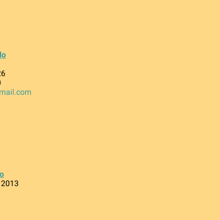
do
26
0
mail.com
o
, 2013