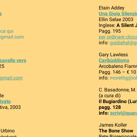
Etain Addey
e
Una Gioia Silenz
Ellin Selae 2003
Inglese:
A Silent 
cca qui
Pagg. 195
@gmail.com
per ordinare clicc
info:
goldiehel@g
Gary Lawless
cavallo vero
Caribùddismo
25
Arcobaleno Fiam
Pagg. 146 – € 10
@gmail.com
info:
morettig@iol
C. Basadonne, M.
le
(a cura di)
tivato
Il Bugiardino (Lun
tiva, 2003
pagg. 128
info:
scrivi@quara
James Koller
 Urbino
The Bone Show
Rete Bioregional
 whodunnit