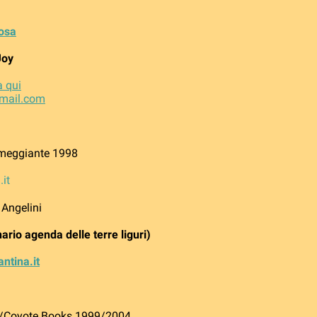
iosa
Joy
a qui
mail.com
meggiante 1998
.it
 Angelini
ario agenda delle terre liguri)
ntina.it
e/Coyote Books 1999/2004