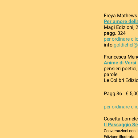
Freya Mathews
Per amore dell
Magi Edizioni, 
pagg. 324
per ordinare cli
info:
goldiehel
Francesca Men
Anime di Versi
pensieri poetici
parole
Le Colibrì Edizi
Pagg.36 € 5,0
per ordinare cli
Cosetta Lomele
Il Passaggio S
Conversazioni con 
Edizione illustrata