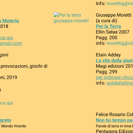
Info:
morettig@iol
Giuseppe Moretti
a Materia
(a cura di)
2018
Per la Terra
Ellin Selae 2007
cca qui
Pagg. 200
@gmail.com
info:
morettig@iol
goni
Etain Addey
La vita della giu
, provocazioni, giochi di
Magi edizioni 20
Pagg. 299
oni, 2019
per ordinare clicc
info:
goldiehel@g
0
cca qui
Felice Rosario Co
egreto
Non ho tempo per 
il Mondo Vivente
Parole di terra in rima
Pentagora Edizio