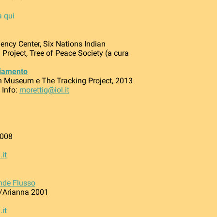
a qui
iency Center, Six Nations Indian
roject, Tree of Peace Society (a cura
ziamento
an Museum e The Tracking Project, 2013
 Info:
morettig@iol.it
2008
.it
ande Flusso
e/Arianna 2001
.it