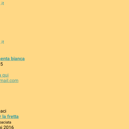
.it
.it
menta bianca
15
a qui
mail.com
laci
la fretta
 baciata
ni 2016