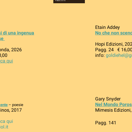
Etain Addey
i di una ingenua
No che non scen
ese
Hopi Edizioni, 20
onda, 2026
Pagg. 24 € 16,0
0,00
info:
goldiehel@g
cca qui
Gary Snyder
Nel Mondo Poros
sente
– poesie
inos, 2017
Mimesis Edizioni
cca qui
Pagg. 141
ol.it