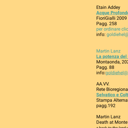
Etain Addey
Acque Profond
FioriGialli 2009
Pagg. 258
per ordinare cli
info:
goldiehel
Martin Lanz
La potenza del 
Montaonda, 20
Pagg. 88
info:
goldiehel
AA.VV.
Rete Bioregiona
Selvatico e Col
Stampa Alterna
pagg.192
Martin Lanz
Death at Monte
a back-to-the-land